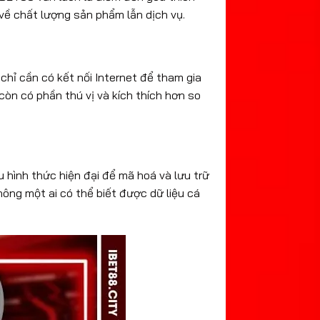
 về chất lượng sản phẩm lẫn dịch vụ.
chỉ cần có kết nối Internet để tham gia
òn có phần thú vị và kích thích hơn so
 hình thức hiện đại để mã hoá và lưu trữ
ông một ai có thể biết được dữ liệu cá