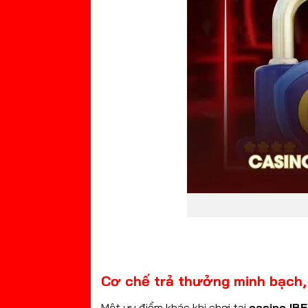
Cơ chế trả thưởng minh bạch
Một ưu điểm khác khi chơi tại
casino IB