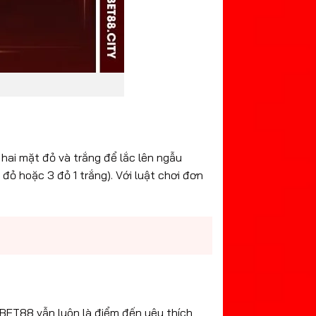
 hai mặt đỏ và trắng để lắc lên ngẫu
đỏ hoặc 3 đỏ 1 trắng). Với luật chơi đơn
 IBET88 vẫn luôn là điểm đến yêu thích