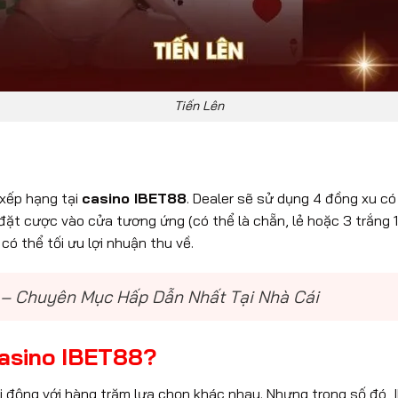
Tiến Lên
xếp hạng tại
casino IBET88
. Dealer sẽ sử dụng 4 đồng xu có
đặt cược vào cửa tương ứng (có thể là chẵn, lẻ hoặc 3 trắng 1 
có thể tối ưu lợi nhuận thu về.
– Chuyên Mục Hấp Dẫn Nhất Tại Nhà Cái
 casino IBET88?
sôi động với hàng trăm lựa chọn khác nhau. Nhưng trong số đó,