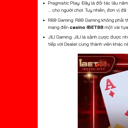
Pragmatic Play: Đây là đối tác lâu nă
… cho người chơi. Tuy nhiên, đơn vị đã
R88 Gaming: R88 Gaming không phải th
mang đến
casino IBET88
một vài tựa
JILI Gaming: JILI là sảnh cược được n
tiếp với Dealer cùng thành viên khác 