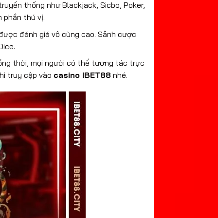
ruyền thống như Blackjack, Sicbo, Poker,
m phần thú vị.
 được đánh giá vô cùng cao. Sảnh cược
Dice.
ồng thời, mọi người có thể tương tác trực
hi truy cập vào
casino IBET88
nhé.