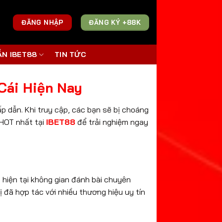
ĐĂNG NHẬP
ĐĂNG KÝ +88K
N IBET88
TIN TỨC
Cái Hiện Nay
p dẫn. Khi truy cập, các bạn sẽ bị choáng
 HOT nhất tại
IBET88
để trải nghiệm ngay
hiện tại không gian đánh bài chuyên
 đã hợp tác với nhiều thương hiệu uy tín