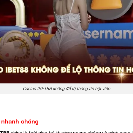
Casino IBET88 không để lộ thông tin hội viên
, nhanh chóng
ET88
chính là thời gian trả thưởng nhanh chóng và minh bạch.