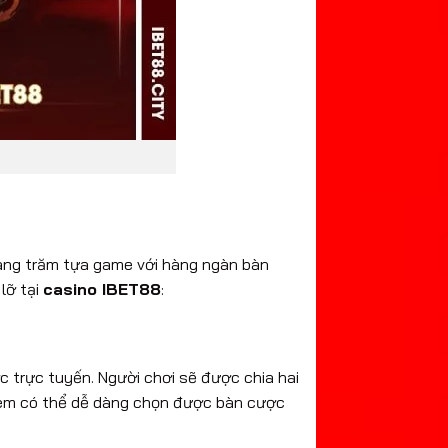
 hàng trăm tựa game với hàng ngàn bàn
lỡ tại
casino IBET88
:
ợc trực tuyến. Người chơi sẽ được chia hai
 em có thể dễ dàng chọn được bàn cược