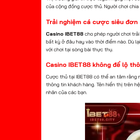
của cộng đồng cược thủ. Người chơi chia 
Trải nghiệm cá cược siêu đơn
Casino IBET88
cho phép người chơi trải
bất kỳ ở đâu hay vào thời điểm nào. Dù l
với chơi tại sòng bài thực thụ.
Casino IBET88 không để lộ thôn
Cược thủ tại IBET88 có thể an tâm rằng m
thông tin khách hàng. Tên hiển thị trên 
nhân của các bạn.