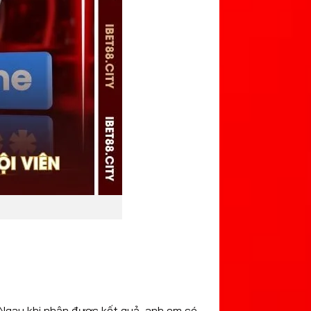
 Ngay khi nhận được kết quả, anh em có