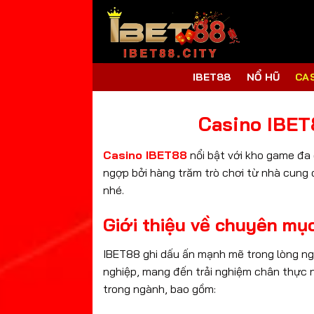
Bỏ
qua
nội
dung
IBET88
NỔ HŨ
CA
Casino IBET
Casino IBET88
nổi bật với kho game đa 
ngợp bởi hàng trăm trò chơi từ nhà cung
nhé.
Giới thiệu về chuyên mụ
IBET88 ghi dấu ấn mạnh mẽ trong lòng ng
nghiệp, mang đến trải nghiệm chân thực n
trong ngành, bao gồm: