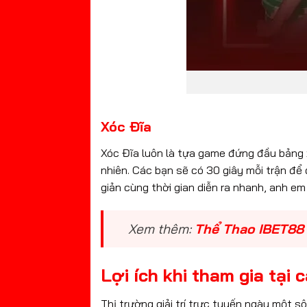
Xóc Đĩa
Xóc Đĩa luôn là tựa game đứng đầu bảng 
nhiên. Các bạn sẽ có 30 giây mỗi trận để 
giản cùng thời gian diễn ra nhanh, anh em 
Xem thêm:
Thể Thao IBET88
Lợi ích khi tham gia tại
Thị trường giải trí trực tuyến ngày một 