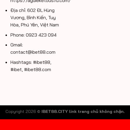
https://agdieketous.ru.com/
Địa chỉ: 602 ĐL Hùng
Vương, Bình Kiến, Tuy
Hòa, Phú Yên, Việt Nam
Phone: 0923 423 094
Gmail:
contact@ibet88.com
Hashtags: #ibet88,
#ibet, #ibet88.com
Copyright 2026 ©
IBET88.CITY link trang chủ không chặn.