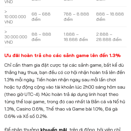
VND
>
68 – 688
788 – 8.888
888 – 18.888
10.000.000
điểm
điểm
điểm
VND
>
88 – 888
1.888 –
2.888 –
30.000.000
điểm
18.888 điểm
28.888 điểm
VND
Ưu đãi hoàn trả cho các sảnh game lên đến 1.3%
Chỉ cần tham gia đặt cược tại các sảnh game, bất kể dù
thắng hay thua, bạn đều có cơ hội nhận hoàn trả lên đến
1.3% mỗi ngày. Tiền hoàn nhận ngay sau mỗi lần chơi
hoặc tự động cộng vào tài khoản lúc 2h00 sáng hôm sau
(theo giờ UTC-4). Mức hoàn trả áp dụng linh hoạt theo
từng thể loại game, trong đó cao nhất là Bắn cá và Nổ hũ
1.3%, Casino 0.6%, Thể thao và Game bài 1.0%, Đá gà
0.6% và Xổ số 0.2%.
Để nhận thưởng
khuyến mãi
, trên di động, hội viên chỉ