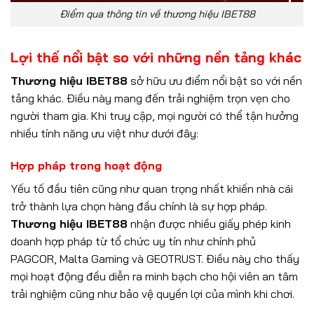
Điểm qua thông tin về thương hiệu IBET88
Lợi thế nổi bật so với những nền tảng khác
Thương hiệu IBET88
sở hữu ưu điểm nổi bật so với nền
tảng khác. Điều này mang đến trải nghiệm trọn vẹn cho
người tham gia. Khi truy cập, mọi người có thể tận hưởng
nhiều tính năng ưu việt như dưới đây:
Hợp pháp trong hoạt động
Yếu tố đầu tiên cũng như quan trọng nhất khiến nhà cái
trở thành lựa chọn hàng đầu chính là sự hợp pháp.
Thương hiệu IBET88
nhận được nhiều giấy phép kinh
doanh hợp pháp từ tổ chức uy tín như chính phủ
PAGCOR, Malta Gaming và GEOTRUST. Điều này cho thấy
mọi hoạt động đều diễn ra minh bạch cho hội viên an tâm
trải nghiệm cũng như bảo vệ quyền lợi của mình khi chơi.