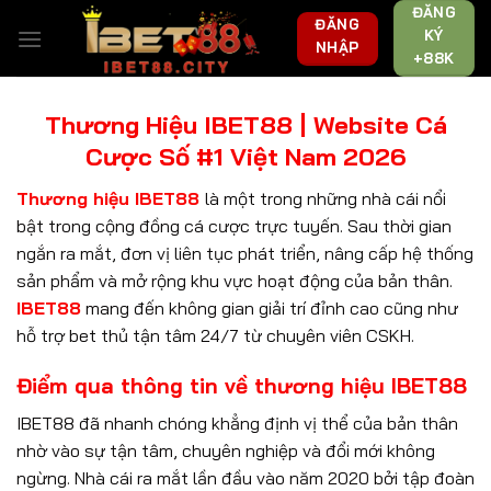
Bỏ
ĐĂNG
ĐĂNG
KÝ
qua
NHẬP
+88K
nội
dung
Thương Hiệu IBET88 | Website Cá
Cược Số #1 Việt Nam 2026
Thương hiệu IBET88
là một trong những nhà cái nổi
bật trong cộng đồng cá cược trực tuyến. Sau thời gian
ngắn ra mắt, đơn vị liên tục phát triển, nâng cấp hệ thống
sản phẩm và mở rộng khu vực hoạt động của bản thân.
IBET88
mang đến không gian giải trí đỉnh cao cũng như
hỗ trợ bet thủ tận tâm 24/7 từ chuyên viên CSKH.
Điểm qua thông tin về thương hiệu IBET88
IBET88 đã nhanh chóng khẳng định vị thể của bản thân
nhờ vào sự tận tâm, chuyên nghiệp và đổi mới không
ngừng. Nhà cái ra mắt lần đầu vào năm 2020 bởi tập đoàn