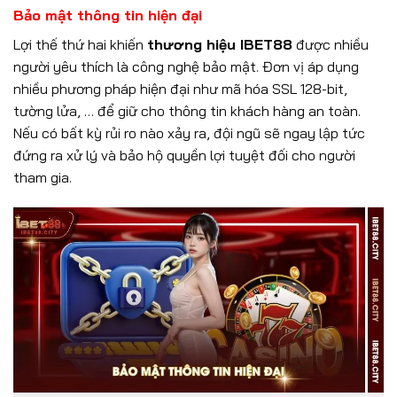
Bảo mật thông tin hiện đại
Lợi thế thứ hai khiến
thương hiệu IBET88
được nhiều
người yêu thích là công nghệ bảo mật. Đơn vị áp dụng
nhiều phương pháp hiện đại như mã hóa SSL 128-bit,
tường lửa, … để giữ cho thông tin khách hàng an toàn.
Nếu có bất kỳ rủi ro nào xảy ra, đội ngũ sẽ ngay lập tức
đứng ra xử lý và bảo hộ quyền lợi tuyệt đối cho người
tham gia.