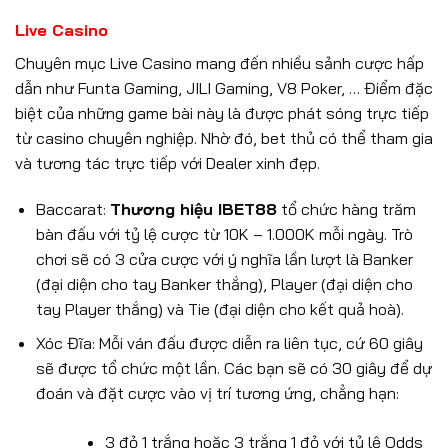
Live Casino
Chuyên mục Live Casino mang đến nhiều sảnh cược hấp
dẫn như Funta Gaming, JILI Gaming, V8 Poker, … Điểm đặc
biệt của những game bài này là được phát sóng trực tiếp
từ casino chuyên nghiệp. Nhờ đó, bet thủ có thể tham gia
và tương tác trực tiếp với Dealer xinh đẹp.
Baccarat:
Thương hiệu IBET88
tổ chức hàng trăm
bàn đấu với tỷ lệ cược từ 10K – 1.000K mỗi ngày. Trò
chơi sẽ có 3 cửa cược với ý nghĩa lần lượt là Banker
(đại diện cho tay Banker thắng), Player (đại diện cho
tay Player thắng) và Tie (đại diện cho kết quả hoà).
Xóc Đĩa: Mỗi ván đấu được diễn ra liên tục, cứ 60 giây
sẽ được tổ chức một lần. Các bạn sẽ có 30 giây để dự
đoán và đặt cược vào vị trí tương ứng, chẳng hạn:
3 đỏ 1 trắng hoặc 3 trắng 1 đỏ với tỷ lệ Odds