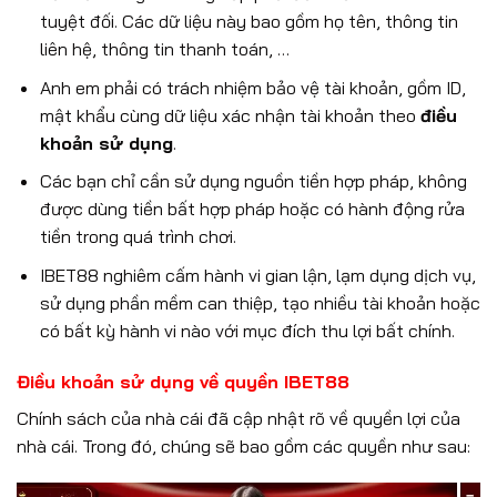
tuyệt đối. Các dữ liệu này bao gồm họ tên, thông tin
liên hệ, thông tin thanh toán, …
Anh em phải có trách nhiệm bảo vệ tài khoản, gồm ID,
mật khẩu cùng dữ liệu xác nhận tài khoản theo
điều
khoản sử dụng
.
Các bạn chỉ cần sử dụng nguồn tiền hợp pháp, không
được dùng tiền bất hợp pháp hoặc có hành động rửa
tiền trong quá trình chơi.
IBET88 nghiêm cấm hành vi gian lận, lạm dụng dịch vụ,
sử dụng phần mềm can thiệp, tạo nhiều tài khoản hoặc
có bất kỳ hành vi nào với mục đích thu lợi bất chính.
Điều khoản sử dụng về quyền IBET88
Chính sách của nhà cái đã cập nhật rõ về quyền lợi của
nhà cái. Trong đó, chúng sẽ bao gồm các quyền như sau: