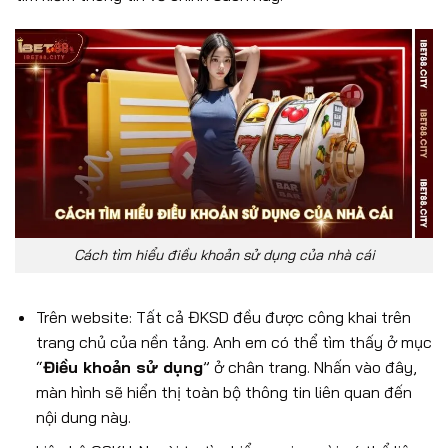
Cách tìm hiểu điều khoản sử dụng của nhà cái
Trên website: Tất cả ĐKSD đều được công khai trên
trang chủ của nền tảng. Anh em có thể tìm thấy ở mục
“
Điều khoản sử dụng
” ở chân trang. Nhấn vào đây,
màn hình sẽ hiển thị toàn bộ thông tin liên quan đến
nội dung này.