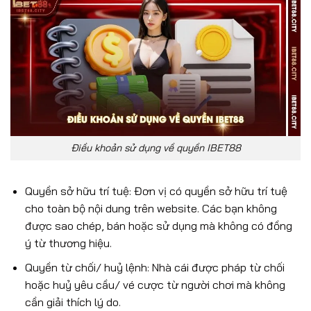
Điều khoản sử dụng về quyền IBET88
Quyền sở hữu trí tuệ: Đơn vị có quyền sở hữu trí tuệ
cho toàn bộ nội dung trên website. Các bạn không
được sao chép, bán hoặc sử dụng mà không có đồng
ý từ thương hiệu.
Quyền từ chối/ huỷ lệnh: Nhà cái được pháp từ chối
hoặc huỷ yêu cầu/ vé cược từ người chơi mà không
cần giải thích lý do.