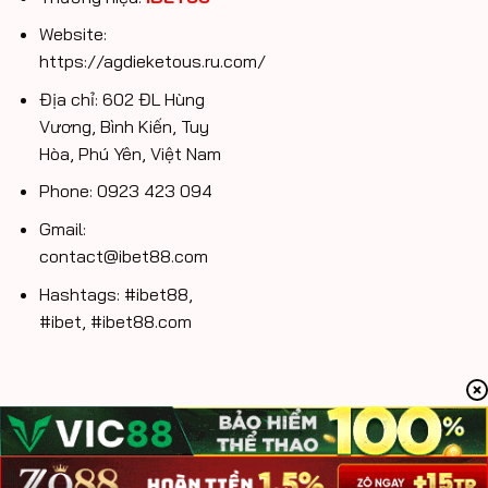
Website:
https://agdieketous.ru.com/
Địa chỉ: 602 ĐL Hùng
Vương, Bình Kiến, Tuy
Hòa, Phú Yên, Việt Nam
Phone: 0923 423 094
Gmail:
contact@ibet88.com
Hashtags: #ibet88,
#ibet, #ibet88.com
Copyright 2026 ©
IBET88.CITY link trang chủ không chặn.