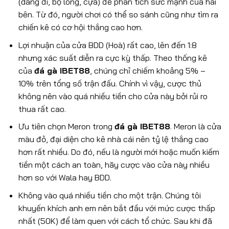
(dáng đi, bộ lông, cựa) để phân tích sức mạnh của hai
bên. Từ đó, người chơi có thể so sánh cũng như tìm ra
chiến kê có cơ hội thắng cao hơn.
Lợi nhuận của cửa BDD (Hoà) rất cao, lên đến 1:8
nhưng xác suất diễn ra cực kỳ thấp. Theo thống kê
của
đá gà IBET88
, chúng chỉ chiếm khoảng 5% –
10% trên tổng số trận đấu. Chính vì vậy, cược thủ
không nên vào quá nhiều tiền cho cửa này bởi rủi ro
thua rất cao.
Ưu tiên chọn Meron trong
đá gà IBET88
. Meron là cửa
màu đỏ, đại diện cho kê nhà cái nên tỷ lệ thắng cao
hơn rất nhiều. Do đó, nếu là người mới hoặc muốn kiếm
tiền một cách an toàn, hãy cược vào cửa này nhiều
hơn so với Wala hay BDD.
Không vào quá nhiều tiền cho một trận. Chúng tôi
khuyến khích anh em nên bắt đầu với mức cược thấp
nhất (50K) để làm quen với cách tổ chức. Sau khi đã