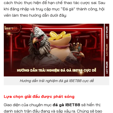
cách thức thực hiện để hạn chế thao tác cược sai. Sau
khi đăng nhập và truy cập mục “Đá gà” thành công, hội
viên làm theo hướng dẫn dưới đây:
Hướng dẫn trải nghiệm đá gà IBET88 cực dễ
Lựa chọn giải đấu được phát sóng
Giao diện của chuyên mục
đá gà IBET88
sẽ hiển thị
danh sách trận đấu đang và sắp xảy ra. Chúng sẽ bao