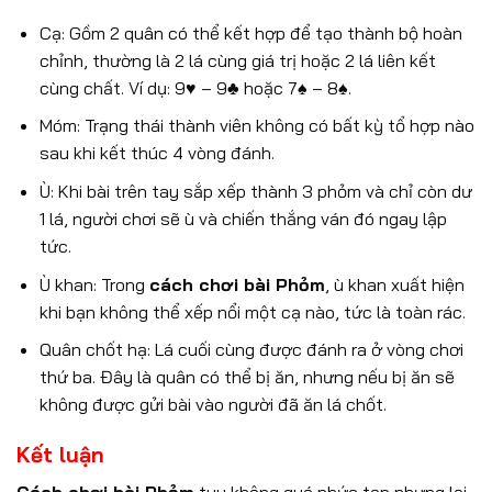
Cạ: Gồm 2 quân có thể kết hợp để tạo thành bộ hoàn
chỉnh, thường là 2 lá cùng giá trị hoặc 2 lá liên kết
cùng chất. Ví dụ: 9♥ – 9♣ hoặc 7♠ – 8♠.
Móm: Trạng thái thành viên không có bất kỳ tổ hợp nào
sau khi kết thúc 4 vòng đánh.
Ù: Khi bài trên tay sắp xếp thành 3 phỏm và chỉ còn dư
1 lá, người chơi sẽ ù và chiến thắng ván đó ngay lập
tức.
Ù khan: Trong
cách chơi bài Phỏm
, ù khan xuất hiện
khi bạn không thể xếp nổi một cạ nào, tức là toàn rác.
Quân chốt hạ: Lá cuối cùng được đánh ra ở vòng chơi
thứ ba. Đây là quân có thể bị ăn, nhưng nếu bị ăn sẽ
không được gửi bài vào người đã ăn lá chốt.
Kết luận
Cách chơi bài Phỏm
tuy không quá phức tạp nhưng lại