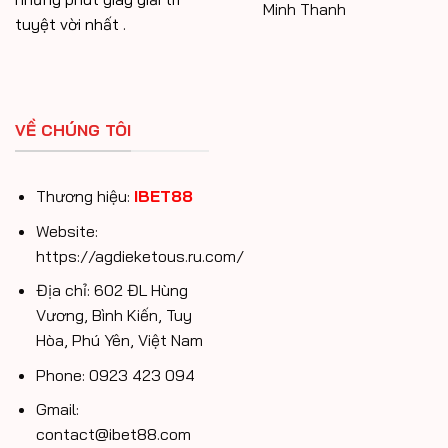
Minh Thanh
tuyệt vời nhất .
VỀ CHÚNG TÔI
Thương hiệu:
IBET88
Website:
https://agdieketous.ru.com/
Địa chỉ: 602 ĐL Hùng
Vương, Bình Kiến, Tuy
Hòa, Phú Yên, Việt Nam
Phone: 0923 423 094
Gmail:
contact@ibet88.com