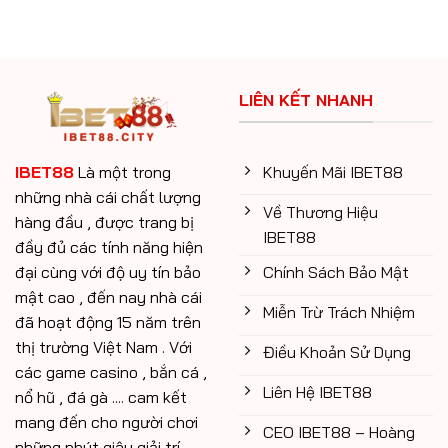
Chơi
2026
Poker
Đầy
Chính
Đủ
Xác
Chính
Như
Xác
Dân
LIÊN KẾT NHANH
Chuyên
Lâu
Năm
Khuyến Mãi IBET88
IBET88
Là một trong
những nhà cái chất lượng
Về Thương Hiệu
hàng đầu , được trang bị
IBET88
đầy đủ các tính năng hiện
đại cùng với độ uy tín bảo
Chính Sách Bảo Mật
mật cao , đến nay nhà cái
Miễn Trừ Trách Nhiệm
đã hoạt động 15 năm trên
thị trường Việt Nam . Với
Điều Khoản Sử Dụng
các game casino , bắn cá ,
Liên Hệ IBET88
nổ hũ , đá gà .... cam kết
mang đến cho người chơi
CEO IBET88 – Hoàng
những phút giây giải trí