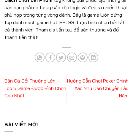
cần bạn phải có tư uy sắp xếp logic và đưa ra chiến thuật
phù hợp trong từng vòng đánh. Đây là game luôn đứng
top danh sách game hot IBET88 được bình chọn bởi tất
cả thành viên. Tham gia liền tay để săn thưởng và đổi
thành tiền thật!
Bắn Cá Đổi Thưởng Lớn –
Hướng Dẫn Chơi Poker Chính
Top 5 Game Được Bình Chọn
Xác Như Dân Chuyên Lâu
Cao Nhất
Năm
BÀI VIẾT MỚI