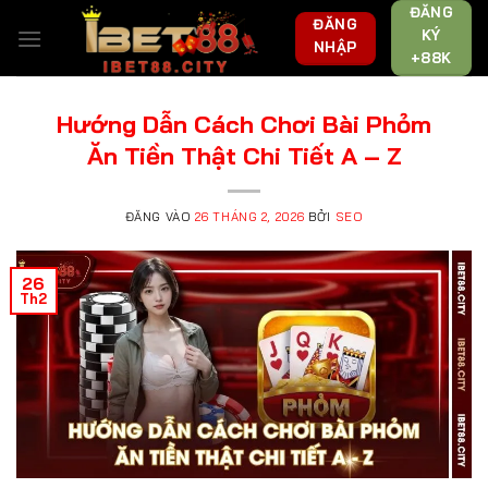
Bỏ
ĐĂNG
ĐĂNG
KÝ
qua
NHẬP
+88K
nội
dung
Hướng Dẫn Cách Chơi Bài Phỏm
Ăn Tiền Thật Chi Tiết A – Z
ĐĂNG VÀO
26 THÁNG 2, 2026
BỞI
SEO
26
Th2