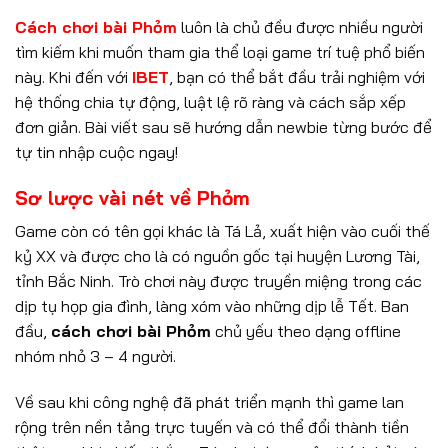
Cách chơi bài Phỏm
luôn là chủ đều được nhiều người
tìm kiếm khi muốn tham gia thể loại game trí tuệ phổ biến
này. Khi đến với
IBET
, bạn có thể bắt đầu trải nghiệm với
hệ thống chia tự động, luật lệ rõ ràng và cách sắp xếp
đơn giản. Bài viết sau sẽ hướng dẫn newbie từng bước để
tự tin nhập cuộc ngay!
Sơ lược vài nét về Phỏm
Game còn có tên gọi khác là Tá Lả, xuất hiện vào cuối thế
kỷ XX và được cho là có nguồn gốc tại huyện Lương Tài,
tỉnh Bắc Ninh. Trò chơi này được truyền miệng trong các
dịp tụ họp gia đình, làng xóm vào những dịp lễ Tết. Ban
đầu,
cách chơi bài Phỏm
chủ yếu theo dạng offline
nhóm nhỏ 3 – 4 người.
Về sau khi công nghệ đã phát triển mạnh thì game lan
rộng trên nền tảng trực tuyến và có thể đổi thành tiền