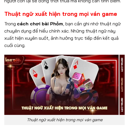
người còn lại sẽ đồng thời thua mà không cần tính điểm.
Thuật ngữ xuất hiện trong mọi ván game
Trong
cách chơi bài Phỏm
, bạn cần ghi nhớ thuật ngữ
chuyên dụng để hiểu chính xác. Những thuật ngữ này
xuất hiện xuyên suốt, ảnh hưởng trực tiếp đến kết quả
cuối cùng.
Thuật ngữ xuất hiện trong mọi ván game